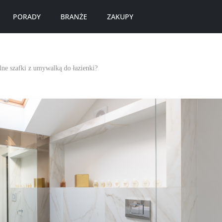
PORADY
BRANŻE
ZAKUPY
lne szafki z umywalką do łazienki?