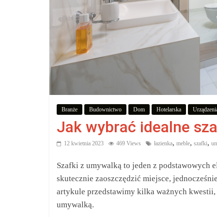
zakupów,
aby
wiedzieć,
co
kupić.
Branże
Budownictwo
Dom
Hotelarska
Urządzeni
Jak wybrać idealne sza
Poznaj
co
,
,
,
12 kwietnia 2023
469 Views
łazienka
meble
szafki
um
kupić,
jak
Szafki z umywalką to jeden z podstawowych e
oraz
skutecznie zaoszczędzić miejsce, jednocześni
gdzie
artykule przedstawimy kilka ważnych kwestii,
umywalką.