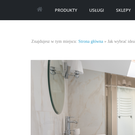
Skip
PRODUKTY
USŁUGI
SKLEPY
to
content
Najlepsze
Znajdujesz w tym miejscu:
Strona główna
»
Jak wybrać idea
oferty
oraz
promocje.
Porady
dotyczące