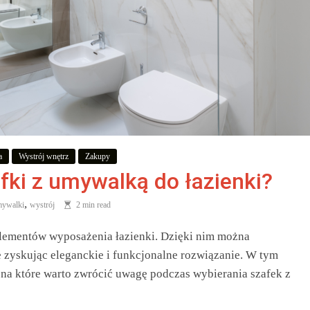
a
Wystrój wnętrz
Zakupy
fki z umywalką do łazienki?
,
ywalki
wystrój
2 min read
lementów wyposażenia łazienki. Dzięki nim można
e zyskując eleganckie i funkcjonalne rozwiązanie. W tym
 na które warto zwrócić uwagę podczas wybierania szafek z