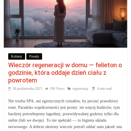
Kobiety
Porady
Wieczór regeneracji w domu — felieton o
godzinie, która oddaje dzień ciału z
powrotem
30 października 2025
190 Views
regeneracja
4 min read
Nie trzeba SPA, ani egzotycznych rytuałów, by poczuć prawdziwy
reset. Paradoks współczesności jest prosty: im więcej bodźców, tym
bardziej potrzebujemy łagodnej, przewidywalnej godziny tylko dla
siebie (lub we dwoje). To nie spektakl — to higiena układu
nerwowego. A dobrze ułożony wieczór potrafi oddać nam jakość snu