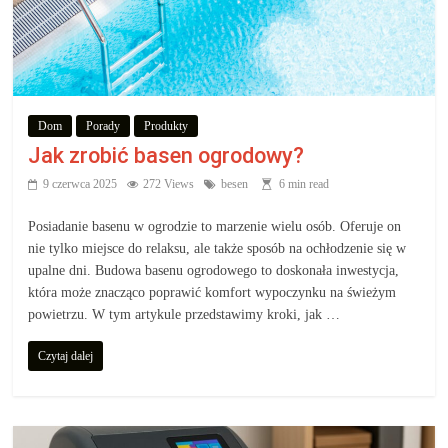
Dom
Porady
Produkty
Jak zrobić basen ogrodowy?
9 czerwca 2025
272 Views
besen
6 min read
Posiadanie basenu w ogrodzie to marzenie wielu osób. Oferuje on
nie tylko miejsce do relaksu, ale także sposób na ochłodzenie się w
upalne dni. Budowa basenu ogrodowego to doskonała inwestycja,
która może znacząco poprawić komfort wypoczynku na świeżym
powietrzu. W tym artykule przedstawimy kroki, jak …
Czytaj dalej