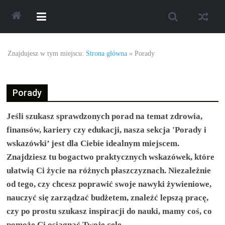
Skip
to
content
Najlepsze
Znajdujesz w tym miejscu:
Strona główna
»
Porady
oferty
Porady
oraz
Jeśli szukasz sprawdzonych porad na temat zdrowia,
promocje.
finansów, kariery czy edukacji, nasza sekcja 'Porady i
wskazówki’ jest dla Ciebie idealnym miejscem.
Porady
Znajdziesz tu bogactwo praktycznych wskazówek, które
ułatwią Ci życie na różnych płaszczyznach. Niezależnie
dotyczące
od tego, czy chcesz poprawić swoje nawyki żywieniowe,
nauczyć się zarządzać budżetem, znaleźć lepszą pracę,
zakupów,
czy po prostu szukasz inspiracji do nauki, mamy coś, co
pomoże Ci osiągnąć Twoje cele.