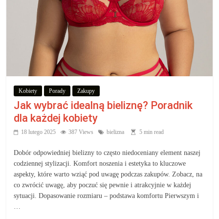
Kobiety
Porady
Zakupy
Jak wybrać idealną bieliznę? Poradnik
dla każdej kobiety
18 lutego 2025
387 Views
bielizna
5 min read
Dobór odpowiedniej bielizny to często niedoceniany element naszej
codziennej stylizacji. Komfort noszenia i estetyka to kluczowe
aspekty, które warto wziąć pod uwagę podczas zakupów. Zobacz, na
co zwrócić uwagę, aby poczuć się pewnie i atrakcyjnie w każdej
sytuacji. Dopasowanie rozmiaru – podstawa komfortu Pierwszym i
…