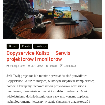
Biznes
Porady
Produkty
Copyservice Kalisz – Serwis
projektorów i monitorów
9 lutego 2025
324 Views
serwis
3 min read
Jeśli Twój projektor lub monitor przestał działać prawidłowo,
Copyservice Kalisz to miejsce, w którym znajdziesz kompleksową
pomoc. Oferujemy fachowy serwis projektorów oraz serwis
monitorów, niezależnie od marki i modelu urządzenia. Dzięki
wieloletniemu doświadczeniu oraz zaawansowanemu zapleczu
technologicznemu, jesteśmy w stanie skutecznie diagnozować i