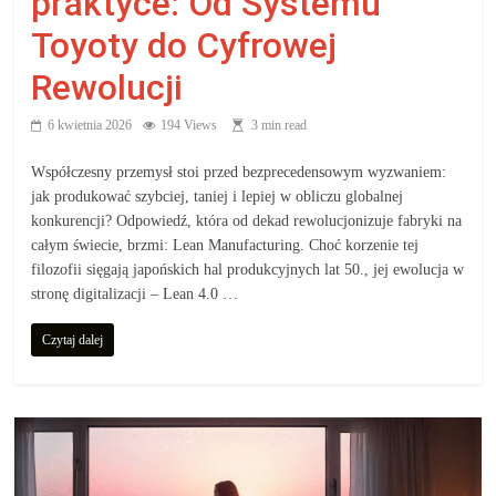
praktyce: Od Systemu
Toyoty do Cyfrowej
Rewolucji
6 kwietnia 2026
194 Views
3 min read
Współczesny przemysł stoi przed bezprecedensowym wyzwaniem:
jak produkować szybciej, taniej i lepiej w obliczu globalnej
konkurencji? Odpowiedź, która od dekad rewolucjonizuje fabryki na
całym świecie, brzmi: Lean Manufacturing. Choć korzenie tej
filozofii sięgają japońskich hal produkcyjnych lat 50., jej ewolucja w
stronę digitalizacji – Lean 4.0 …
Czytaj dalej