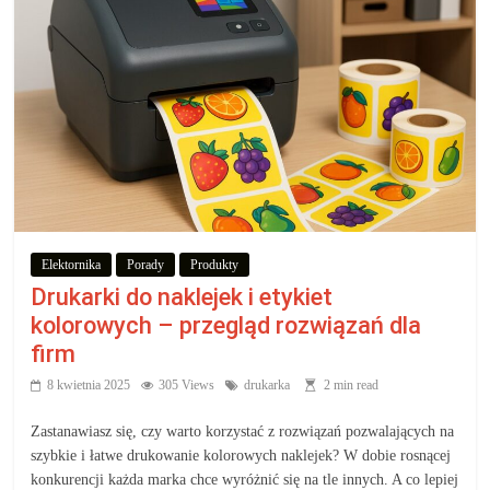
Elektornika
Porady
Produkty
Drukarki do naklejek i etykiet
kolorowych – przegląd rozwiązań dla
firm
8 kwietnia 2025
305 Views
drukarka
2 min read
Zastanawiasz się, czy warto korzystać z rozwiązań pozwalających na
szybkie i łatwe drukowanie kolorowych naklejek? W dobie rosnącej
konkurencji każda marka chce wyróżnić się na tle innych. A co lepiej