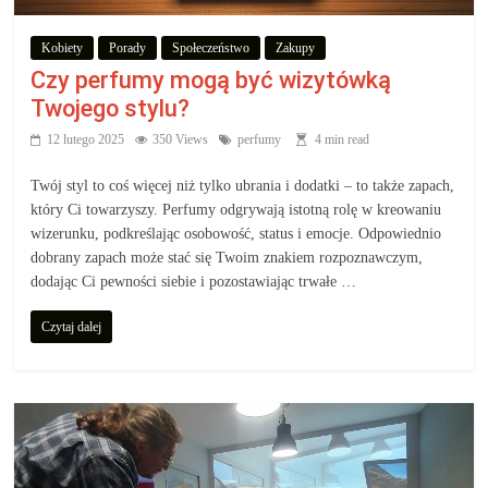
Kobiety
Porady
Społeczeństwo
Zakupy
Czy perfumy mogą być wizytówką
Twojego stylu?
12 lutego 2025
350 Views
perfumy
4 min read
Twój styl to coś więcej niż tylko ubrania i dodatki – to także zapach,
który Ci towarzyszy. Perfumy odgrywają istotną rolę w kreowaniu
wizerunku, podkreślając osobowość, status i emocje. Odpowiednio
dobrany zapach może stać się Twoim znakiem rozpoznawczym,
dodając Ci pewności siebie i pozostawiając trwałe …
Czytaj dalej