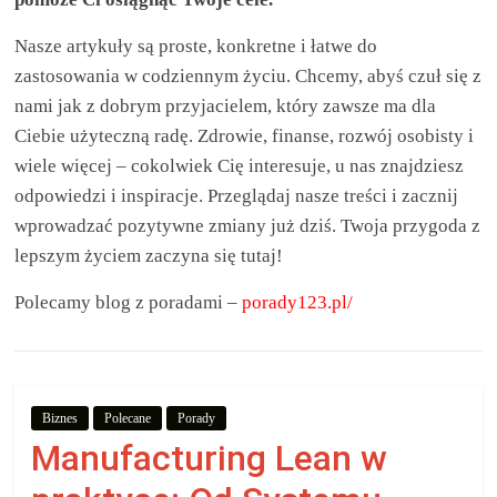
aby
Nasze artykuły są proste, konkretne i łatwe do
wiedzieć,
zastosowania w codziennym życiu. Chcemy, abyś czuł się z
nami jak z dobrym przyjacielem, który zawsze ma dla
co
Ciebie użyteczną radę. Zdrowie, finanse, rozwój osobisty i
wiele więcej – cokolwiek Cię interesuje, u nas znajdziesz
kupić.
odpowiedzi i inspiracje. Przeglądaj nasze treści i zacznij
wprowadzać pozytywne zmiany już dziś. Twoja przygoda z
lepszym życiem zaczyna się tutaj!
Poznaj
co
Polecamy blog z poradami –
porady123.pl/
kupić,
jak
oraz
gdzie
Biznes
Polecane
Porady
Manufacturing Lean w