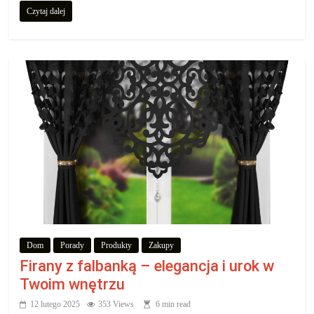
Czytaj dalej
Dom
Porady
Produkty
Zakupy
Firany z falbanką – elegancja i urok w
Twoim wnętrzu
12 lutego 2025
353 Views
6 min read