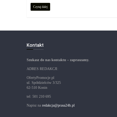
Czytaj dalej
Kontakt
Szukasz do nas kontaktu – zapraszamy.
ADRES REDAKCJI:
OfertyPromocje.pl
ul. Spółdzielców 3/325
62-510 Konin
tel: 501 210 695
Napisz na
redakcja@prasa24h.pl