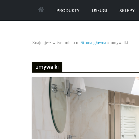
Skip
PRODUKTY
USŁUGI
SKLEPY
to
content
Najlepsze
Znajdujesz w tym miejscu:
Strona główna
»
umywalki
oferty
umywalki
oraz
promocje.
Porady
dotyczące