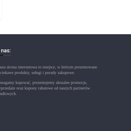
 nas:
sza strona internetowa to miejsce, w którym prezentowane
 ciekawe produkty, usługi i porady zakupowe.
magamy kupować, prezentujemy aktualne promocje,
przedaże oraz kupony rabatowe od naszych partnerów
ndlowych.