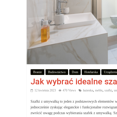
zakupów,
aby
wiedzieć,
co
kupić.
Poznaj
Branże
Budownictwo
Dom
Hotelarska
Urządzeni
co
Jak wybrać idealne sza
kupić,
jak
,
,
,
12 kwietnia 2023
470 Views
łazienka
meble
szafki
um
oraz
gdzie
Szafki z umywalką to jeden z podstawowych elementów wy
jednocześnie zyskując eleganckie i funkcjonalne rozwiąza
zwrócić uwagę podczas wybierania szafek z umywalką. S