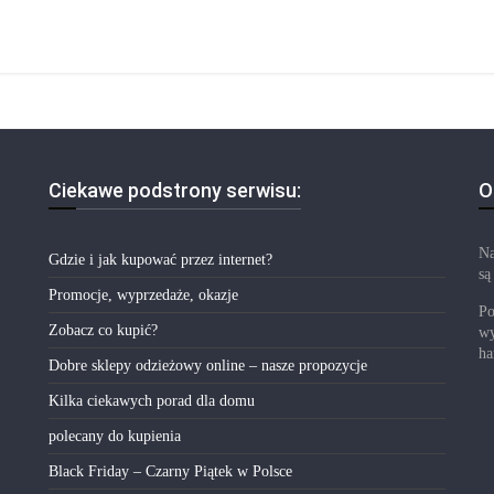
Ciekawe podstrony serwisu:
O
Na
Gdzie i jak kupować przez internet?
są
Promocje, wyprzedaże, okazje
Po
Zobacz co kupić?
wy
ha
Dobre sklepy odzieżowy online – nasze propozycje
Kilka ciekawych porad dla domu
polecany do kupienia
Black Friday – Czarny Piątek w Polsce