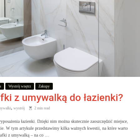
a
Wystrój wnętrz
Zakupy
fki z umywalką do łazienki?
,
ywalki
wystrój
2 min read
posażenia łazienki. Dzięki nim można skutecznie zaoszczędzić miejsce,
nie. W tym artykule przedstawimy kilka ważnych kwestii, na które warto
zafki z umywalką – na co …