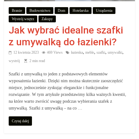
aby
Branże
Budownictwo
Dom
Hotelarska
Urządzenia
Wystrój wnętrz
Zakupy
wiedzieć,
Jak wybrać idealne szafki
co
z umywalką do łazienki?
,
,
,
,
12 kwietnia 2023
469 Views
łazienka
meble
szafki
umywalki
kupić.
wystrój
2 min read
Poznaj
Szafki z umywalką to jeden z podstawowych elementów
co
wyposażenia łazienki. Dzięki nim można skutecznie zaoszczędzić
kupić,
miejsce, jednocześnie zyskując eleganckie i funkcjonalne
jak
rozwiązanie. W tym artykule przedstawimy kilka ważnych kwestii,
oraz
na które warto zwrócić uwagę podczas wybierania szafek z
umywalką. Szafki z umywalką – na co …
gdzie
Czytaj dalej