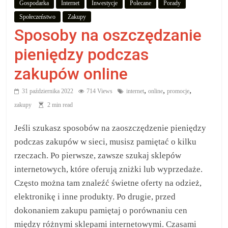
Gospodarka
Internet
Inwestycje
Polecane
Porady
aby
Społeczeństwo
Zakupy
Sposoby na oszczędzanie
wiedzieć,
pieniędzy podczas
co
zakupów online
kupić.
,
,
,
31 października 2022
714 Views
internet
online
promocje
zakupy
2 min read
Poznaj
Jeśli szukasz sposobów na zaoszczędzenie pieniędzy
co
podczas zakupów w sieci, musisz pamiętać o kilku
kupić,
jak
rzeczach. Po pierwsze, zawsze szukaj sklepów
oraz
internetowych, które oferują zniżki lub wyprzedaże.
gdzie
Często można tam znaleźć świetne oferty na odzież,
elektronikę i inne produkty. Po drugie, przed
dokonaniem zakupu pamiętaj o porównaniu cen
między różnymi sklepami internetowymi. Czasami