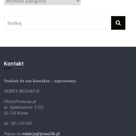
Kategorie
Kontakt
Szukasz do nas kontaktu – zapraszamy.
ADRES REDAKCJI:
OfertyPromocje.pl
ul. Spółdzielców 3/325
62-510 Konin
tel: 501 210 695
Napisz na
redakcja@prasa24h.pl