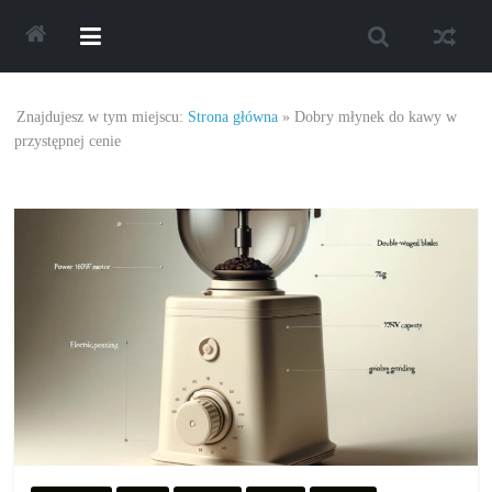
Skip
to
content
Najlepsze
Znajdujesz w tym miejscu:
Strona główna
»
Dobry młynek do kawy w
oferty
przystępnej cenie
oraz
promocje.
Porady
dotyczące
zakupów,