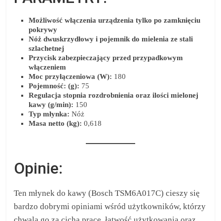
Możliwość włączenia urządzenia tylko po zamknięciu
pokrywy
Nóż dwuskrzydłowy i pojemnik do mielenia ze stali
szlachetnej
Przycisk zabezpieczający przed przypadkowym
włączeniem
Moc przyłączeniowa (W):
180
Pojemność: (g):
75
Regulacja stopnia rozdrobnienia oraz ilości mielonej
kawy (g/min):
150
Typ młynka:
Nóż
Masa netto (kg):
0,618
Opinie:
Ten młynek do kawy (Bosch TSM6A017C) cieszy się
bardzo dobrymi opiniami wśród użytkowników, którzy
chwalą go za cichą pracę, łatwość użytkowania oraz