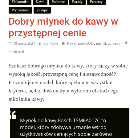
Elektornika
Kawa
Polecane
Porady
Prezenty
aby
Wyróźnione
Zakupy
Dobry młynek do kawy w
wiedzieć,
przystępnej cenie
co
,
,
18 marca 2024
503 Views
Kawa
małe AGD
młynek do kawy
3 min read
kupić.
Szukasz dobrego młynka do kawy, który łączy w sobie
Poznaj
wysoką jakość, przystępną cenę i niezawodność?
co
Prezentujemy model, który spełnia te wszystkie
kupić,
kryteria, będąc doskonałym wyborem dla każdego
jak
miłośnika kawy.
oraz
gdzie
Młynek do kawy Bosch TSM6A017C to
model, który zdobywa uznanie wśród
użytkowników ceniących sobie zarówno