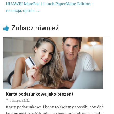
HUAWEI MatePad 11-inch PaperMatte Edition –
recenzja, opinia
→
Zobacz również
Karta podarunkowa jako prezent
5 listopada 2022
Karty podarunkowe i bony to świetny sposób, aby dać
komuś możliwość kupienia czegokolwiek na specjalną