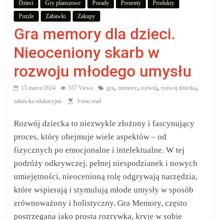
Dzieci
Gry planszowe
Porady
Prezenty
Produkty
aby
Puzzle
Zabawki
Zakupy
Gra memory dla dzieci.
wiedzieć,
Nieoceniony skarb w
co
rozwoju młodego umysłu
kupić.
,
,
,
,
15 marca 2024
537 Views
gra
memory
rozwój
rozwój dziecka
zabawka edukacyjna
3 min read
Poznaj
Rozwój dziecka to niezwykle złożony i fascynujący
co
proces, który obejmuje wiele aspektów – od
kupić,
jak
fizycznych po emocjonalne i intelektualne. W tej
oraz
podróży odkrywczej, pełnej niespodzianek i nowych
gdzie
umiejętności, nieocenioną rolę odgrywają narzędzia,
które wspierają i stymulują młode umysły w sposób
zrównoważony i holistyczny. Gra Memory, często
postrzegana jako prosta rozrywka, kryje w sobie