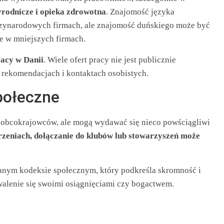
zyrodnicze i opieka zdrowotna
. Znajomość języka
ędzynarodowych firmach, ale znajomość duńskiego może być
e w mniejszych firmach.
racy w Danii
. Wiele ofert pracy nie jest publicznie
 rekomendacjach i kontaktach osobistych.
społeczne
a obcokrajowców, ale mogą wydawać się nieco powściągliwi
zeniach, dołączanie do klubów lub stowarzyszeń może
anym kodeksie społecznym, który podkreśla skromność i
walenie się swoimi osiągnięciami czy bogactwem.