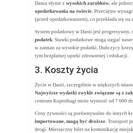
Dania słynie z
wysokich zarobków
, ale jedno
opodatkowania na świecie
. Przeciętne wynag
(przed opodatkowaniem), co przekłada się na 
System podatkowy w Danii jest progresywny, 
podatek
. Stawki podatkowe mogą sięgać nawe
w zamian za wysokie podatki, Duńczycy korz
tym bezpłatnej opieki zdrowotnej i edukacji.
3. Koszty życia
Życie w Danii, szczególnie w większych mias
Najwyższe wydatki zwykle związane są z z
centrum Kopenhagi może wynosić od 7 000 do
Ceny żywności są porównywalne do innych kr
importowane, mogą być droższe
. Transport 
drogi. Miesięczny bilet na komunikację miej