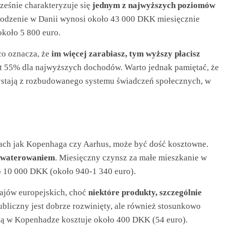
cześnie charakteryzuje się
jednym z najwyższych poziomów
rodzenie w Danii wynosi około 43 000 DKK miesięcznie
około 5 800 euro.
co oznacza, że
im więcej zarabiasz, tym wyższy płacisz
t 55% dla najwyższych dochodów. Warto jednak pamiętać, że
ystają z rozbudowanego systemu świadczeń społecznych, w
tach jak Kopenhaga czy Aarhus, może być dość kosztowne.
akwaterowaniem
. Miesięczny czynsz za małe mieszkanie w
 10 000 DKK (około 940-1 340 euro).
ajów europejskich, choć
niektóre produkty, szczególnie
publiczny jest dobrze rozwinięty, ale również stosunkowo
ską w Kopenhadze kosztuje około 400 DKK (54 euro).