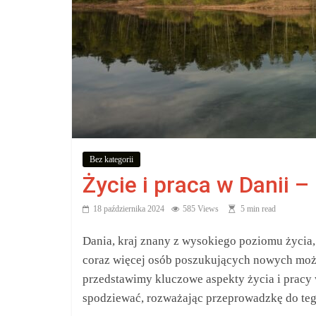
zakupów,
aby
wiedzieć,
co
kupić.
Bez kategorii
Życie i praca w Danii 
Poznaj
co
18 października 2024
585 Views
5 min read
kupić,
jak
Dania, kraj znany z wysokiego poziomu życia,
oraz
coraz więcej osób poszukujących nowych moż
gdzie
przedstawimy kluczowe aspekty życia i pracy 
spodziewać, rozważając przeprowadzkę do te