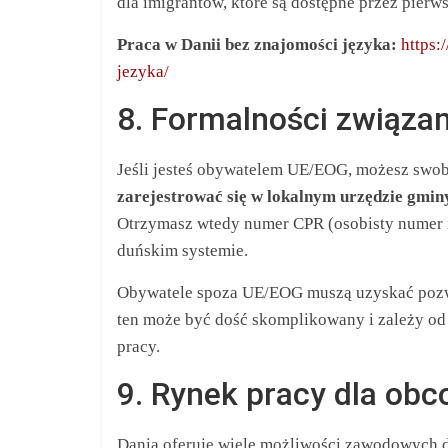
dla imigrantów, które są dostępne przez pierws
Praca w Danii bez znajomości języka:
https:
jezyka/
8. Formalności związa
Jeśli jesteś obywatelem UE/EOG, możesz swob
zarejestrować się w lokalnym urzędzie gmin
Otrzymasz wtedy numer CPR (osobisty numer i
duńskim systemie.
Obywatele spoza UE/EOG muszą uzyskać pozwol
ten może być dość skomplikowany i zależy od 
pracy.
9. Rynek pracy dla ob
Dania oferuje wiele możliwości zawodowych 