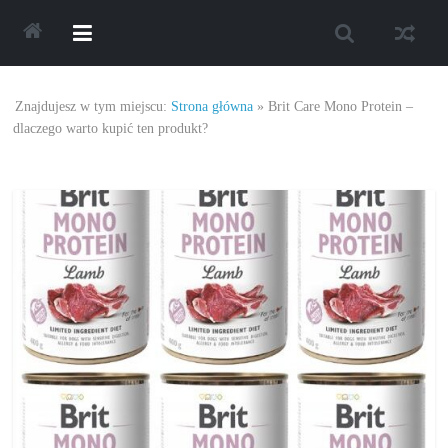
Skip
to
content
Najlepsze
Znajdujesz w tym miejscu:
Strona główna
»
Brit Care Mono Protein –
oferty
dlaczego warto kupić ten produkt?
oraz
promocje.
Porady
dotyczące
zakupów,