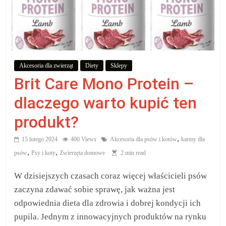
aby
wiedzieć,
co
Akcesoria dla zwierząt
Diety
Sklepy
Brit Care Mono Protein –
kupić.
dlaczego warto kupić ten
Poznaj
produkt?
co
,
15 lutego 2024
400 Views
Akcesoria dla psów i kotów
karmy dla
kupić,
,
,
jak
psów
Psy i koty
Zwierzęta domowe
2 min read
oraz
W dzisiejszych czasach coraz więcej właścicieli psów
gdzie
zaczyna zdawać sobie sprawę, jak ważna jest
odpowiednia dieta dla zdrowia i dobrej kondycji ich
pupila. Jednym z innowacyjnych produktów na rynku