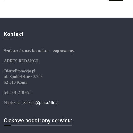
Kontakt
Szukasz do nas kontaktu – zapraszamy.
ADRES REDAKCJI:
OfertyPromocje.pl
ul. Spółdzielców 3/325
62-510 Konin
tel: 501 210 695
Napisz na
redakcja@prasa24h.pl
Ciekawe podstrony serwisu: