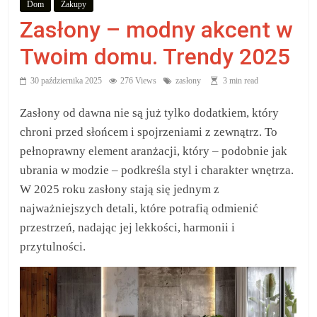
Dom
Zakupy
aby
Zasłony – modny akcent w
wiedzieć,
Twoim domu. Trendy 2025
30 października 2025
276 Views
zasłony
3 min read
co
Zasłony od dawna nie są już tylko dodatkiem, który
kupić.
chroni przed słońcem i spojrzeniami z zewnątrz. To
pełnoprawny element aranżacji, który – podobnie jak
Poznaj
ubrania w modzie – podkreśla styl i charakter wnętrza.
co
W 2025 roku zasłony stają się jednym z
kupić,
najważniejszych detali, które potrafią odmienić
jak
przestrzeń, nadając jej lekkości, harmonii i
oraz
przytulności.
gdzie