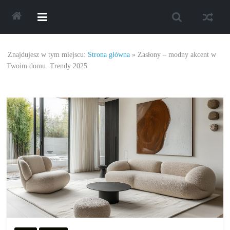
Skip
to
content
Najlepsze
Znajdujesz w tym miejscu:
Strona główna
»
Zasłony – modny akcent w
oferty
Twoim domu. Trendy 2025
oraz
promocje.
Porady
dotyczące
zakupów,