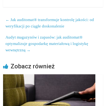
←
Jak auditomat® transformuje kontrolę jakości: od
weryfikacji po ciągłe doskonalenie
Audyt magazynów i zapasów: jak auditomat®
optymalizuje gospodarkę materiałową i logistykę
wewnętrzną
→
Zobacz również