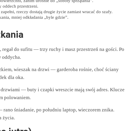
owierzchni, zanim urośnie do „soboty sprzątania”.
 oddech przestrzeni.
apełni, rzeczy dostają drugie życie zamiast wracać do szafy.
ania, mniej odkładania „byle gdzie”.
zkania
regał do sufitu — trzy ruchy i masz przestrzeń na gości. Po
w oddycha.
żkiem, wieszak na drzwi — garderoba rośnie, choć ściany
dek dla oka.
drzwiami — buty i czapki wreszcie mają swój adres. Klucze
ym polowaniem.
— rano śniadanie, po południu laptop, wieczorem znika.
a życia.