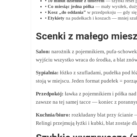
•
10 minut dziennie z timerem
— szybki reset p
•
Co miesiąc jedna półka
— mały wysiłek, duży
•
Kosz „do oddania”
w przedpokoju — gdy się z
•
Etykiety
na pudełkach i koszach — mniej szuk
Scenki z małego mies
Salon:
narożnik z pojemnikiem, pufa‑schowek, 
wyjściu wszystko wraca do środka, a blat znó
Sypialnia:
łóżko z szufladami, pudełka pod łó
stoją w miejscu. Jeden format pudełek = porzą
Przedpokój:
ławka z pojemnikiem i półka nad 
zawsze na tej samej tacce — koniec z porann
Kuchnia/biuro:
rozkładany blat przy ścianie 
Relingi przejmują łyżki i kubki, blat zostaje dl