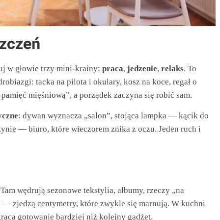
szczeń
j w głowie trzy mini‑krainy:
praca
,
jedzenie
,
relaks
. To
obiazgi: tacka na pilota i okulary, kosz na koce, regał o
 pamięć mięśniową”, a porządek zaczyna się robić sam.
yczne
: dywan wyznacza „salon”, stojąca lampka — kącik do
zynie — biuro, które wieczorem znika z oczu. Jeden ruch i
 Tam wędrują sezonowe tekstylia, albumy, rzeczy „na
 — zjedzą centymetry, które zwykle się marnują. W kuchni
skraca gotowanie bardziej niż kolejny gadżet.