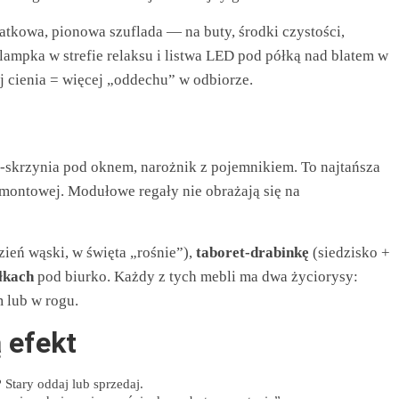
odatkowa, pionowa szuflada — na buty, środki czystości,
 lampka w strefie relaksu i listwa LED pod półką nad blatem w
ej cienia = więcej „oddechu” w odbiorze.
‑skrzynia pod oknem, narożnik z pojemnikiem. To najtańsza
montowej. Modułowe regały nie obrażają się na
zień wąski, w święta „rośnie”),
taboret‑drabinkę
(siedzisko +
łkach
pod biurko. Każdy z tych mebli ma dwa życiorysy:
 lub w rogu.
 efekt
tary oddaj lub sprzedaj.