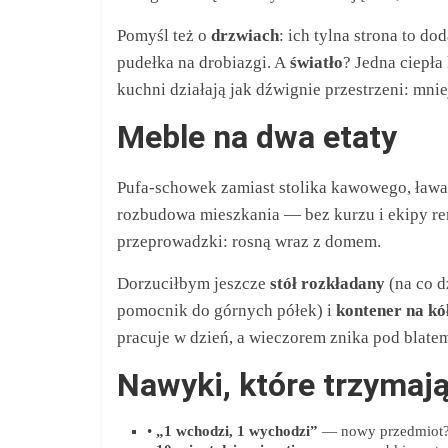
Pomyśl też o
drzwiach
: ich tylna strona to d
pudełka na drobiazgi. A
światło
? Jedna ciepła
kuchni działają jak dźwignie przestrzeni: mni
Meble na dwa etaty
Pufa‑schowek zamiast stolika kawowego, ława
rozbudowa mieszkania — bez kurzu i ekipy re
przeprowadzki: rosną wraz z domem.
Dorzuciłbym jeszcze
stół rozkładany
(na co d
pomocnik do górnych półek) i
kontener na kó
pracuje w dzień, a wieczorem znika pod blatem
Nawyki, które trzymają
•
„1 wchodzi, 1 wychodzi”
— nowy przedmiot? S