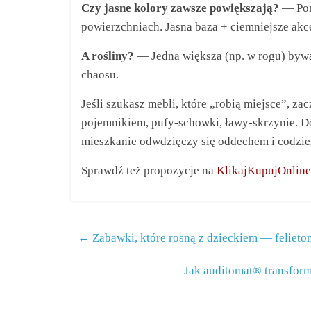
Czy jasne kolory zawsze powiększają?
— Poma
powierzchniach. Jasna baza + ciemniejsze akce
A rośliny?
— Jedna większa (np. w rogu) bywa
chaosu.
Jeśli szukasz mebli, które „robią miejsce”, za
pojemnikiem, pufy‑schowki, ławy‑skrzynie. Do
mieszkanie odwdzięczy się oddechem i codzie
Sprawdź też propozycje na
KlikajKupujOnline
←
Zabawki, które rosną z dzieckiem — feliet
Jak auditomat® transform