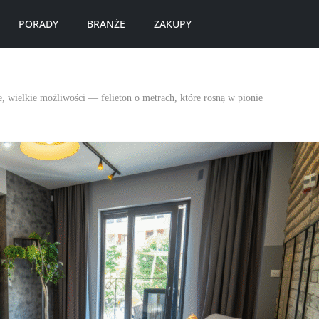
PORADY
BRANŻE
ZAKUPY
, wielkie możliwości — felieton o metrach, które rosną w pionie