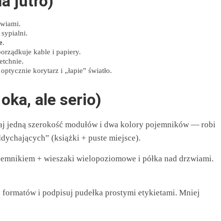
a jutro)
zwiami.
sypialni.
e
.
orządkuje kable i papiery.
etchnie.
ptycznie korytarz i „łapie” światło.
ka, ale serio)
 jedną szerokość modułów i dwa kolory pojemników — robi
dychających” (książki + puste miejsce).
emnikiem + wieszaki wielopoziomowe i półka nad drzwiami.
formatów i podpisuj pudełka prostymi etykietami. Mniej