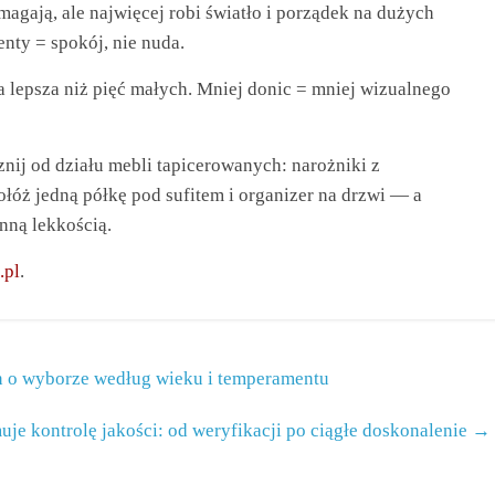
gają, ale najwięcej robi światło i porządek na dużych
nty = spokój, nie nuda.
 lepsza niż pięć małych. Mniej donic = mniej wizualnego
cznij od działu mebli tapicerowanych: narożniki z
łóż jedną półkę pod sufitem i organizer na drzwi — a
nną lekkością.
.pl
.
on o wyborze według wieku i temperamentu
uje kontrolę jakości: od weryfikacji po ciągłe doskonalenie
→