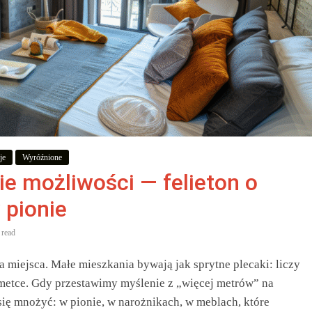
je
Wyróźnione
ie możliwości — felieton o
 pionie
 read
a miejsca. Małe mieszkania bywają jak sprytne plecaki: liczy
a metce. Gdy przestawimy myślenie z „więcej metrów” na
się mnożyć: w pionie, w narożnikach, w meblach, które