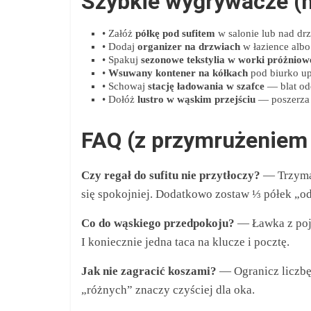
Szybkie wygrywacze (n
• Załóż
półkę pod sufitem
w salonie lub nad dr
• Dodaj
organizer na drzwiach
w łazience albo 
• Spakuj
sezonowe tekstylia w worki próżniow
•
Wsuwany kontener na kółkach
pod biurko up
• Schowaj
stację ładowania w szafce
— blat od
• Dołóż
lustro w wąskim przejściu
— poszerza o
FAQ (z przymrużeniem o
Czy regał do sufitu nie przytłoczy?
— Trzymaj
się spokojniej. Dodatkowo zostaw ⅓ półek „od
Co do wąskiego przedpokoju?
— Ławka z poj
I koniecznie jedna taca na klucze i pocztę.
Jak nie zagracić koszami?
— Ogranicz liczbę 
„różnych” znaczy czyściej dla oka.