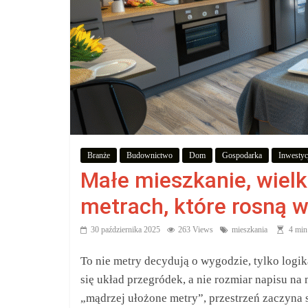
zakupów,
aby
wiedzieć,
co
kupić.
Branże
Budownictwo
Dom
Gospodarka
Inwestyc
Małe mieszkanie, wielk
Poznaj
co
metrach, które rosną w
kupić,
jak
30 października 2025
263 Views
mieszkania
4 min
oraz
To nie metry decydują o wygodzie, tylko logik
gdzie
się układ przegródek, a nie rozmiar napisu n
„mądrzej ułożone metry”, przestrzeń zaczyna 