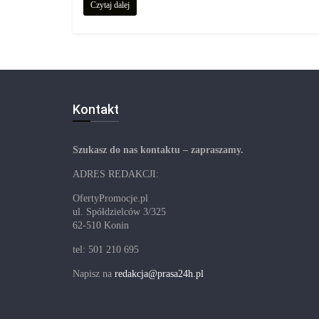
Czytaj dalej
Kontakt
Szukasz do nas kontaktu – zapraszamy.
ADRES REDAKCJI:
OfertyPromocje.pl
ul. Spółdzielców 3/325
62-510 Konin
tel: 501 210 695
Napisz na
redakcja@prasa24h.pl