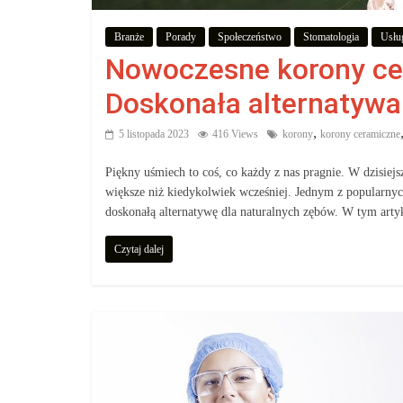
Branże
Porady
Społeczeństwo
Stomatologia
Usłu
Nowoczesne korony ce
Doskonała alternatywa
,
5 listopada 2023
416 Views
korony
korony ceramiczne
Piękny uśmiech to coś, co każdy z nas pragnie. W dzisie
większe niż kiedykolwiek wcześniej. Jednym z popularny
doskonałą alternatywę dla naturalnych zębów. W tym art
Czytaj dalej