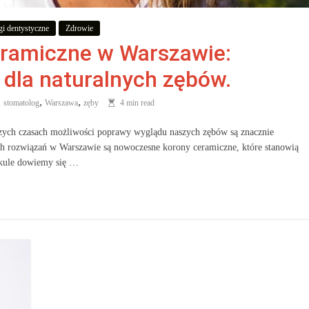
gi dentystyczne
Zdrowie
ramiczne w Warszawie:
 dla naturalnych zębów.
,
,
,
stomatolog
Warszawa
zęby
4 min read
jszych czasach możliwości poprawy wyglądu naszych zębów są znacznie
ch rozwiązań w Warszawie są nowoczesne korony ceramiczne, które stanowią
ykule dowiemy się …