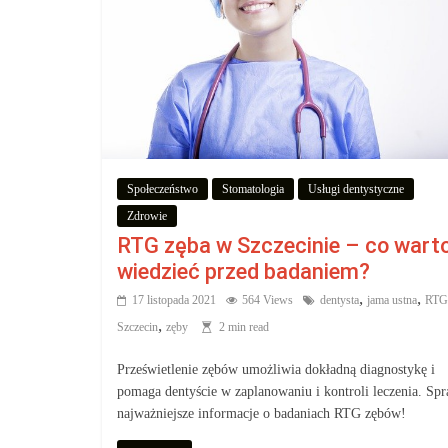
Społeczeństwo
Stomatologia
Usługi dentystyczne
Zdrowie
RTG zęba w Szczecinie – co wart
wiedzieć przed badaniem?
,
,
17 listopada 2021
564 Views
dentysta
jama ustna
RTG
,
Szczecin
zęby
2 min read
Prześwietlenie zębów umożliwia dokładną diagnostykę i
pomaga dentyście w zaplanowaniu i kontroli leczenia. Sp
najważniejsze informacje o badaniach RTG zębów!