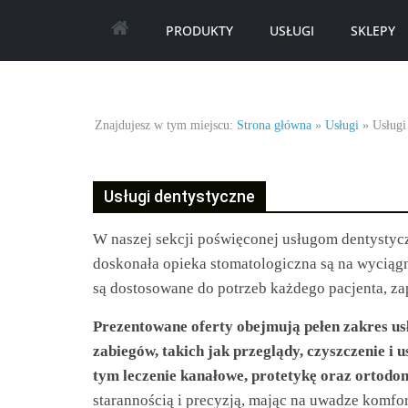
Skip
PRODUKTY
USŁUGI
SKLEPY
to
content
Najlepsze
Znajdujesz w tym miejscu:
Strona główna
»
Usługi
»
Usługi
oferty
Usługi dentystyczne
oraz
W naszej sekcji poświęconej usługom dentystyc
promocje.
doskonała opieka stomatologiczna są na wyciągni
są dostosowane do potrzeb każdego pacjenta, zap
Porady
Prezentowane oferty obejmują pełen zakres u
dotyczące
zabiegów, takich jak przeglądy, czyszczenie i
tym leczenie kanałowe, protetykę oraz ortodon
starannością i precyzją, mając na uwadze komfor