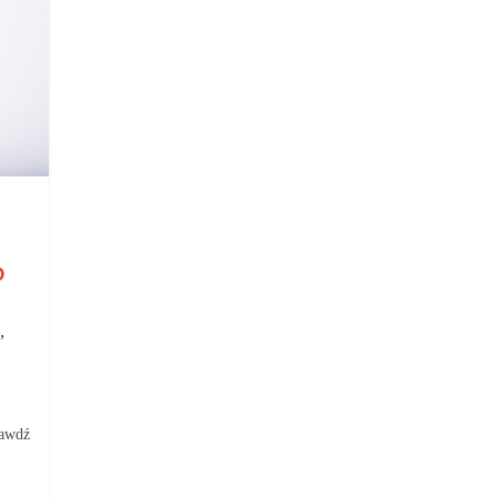
o
,
rawdź