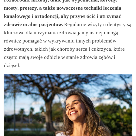
aby
mosty, protezy, a także nowoczesne techniki leczenia
kanałowego i ortodoncji, aby przywrócić i utrzymać
wiedzieć,
zdrowie oralne pacjentów.
Regularne wizyty u dentysty są
kluczowe dla utrzymania zdrowia jamy ustnej i mogą
co
również pomagać w wykrywaniu innych problemów
zdrowotnych, takich jak choroby serca i cukrzyca, które
kupić.
często mają swoje odbicie w stanie zdrowia zębów i
dziąseł.
Poznaj
co
kupić,
jak
oraz
gdzie