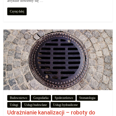
artykule dowiemy się …
Czytaj dalej
Budownictwo
Gospodarka
Społeczeństwo
Stomatologia
Usługi
Usługi budowlane
Usługi hydrauliczne
Udrażnianie kanalizacji – roboty do