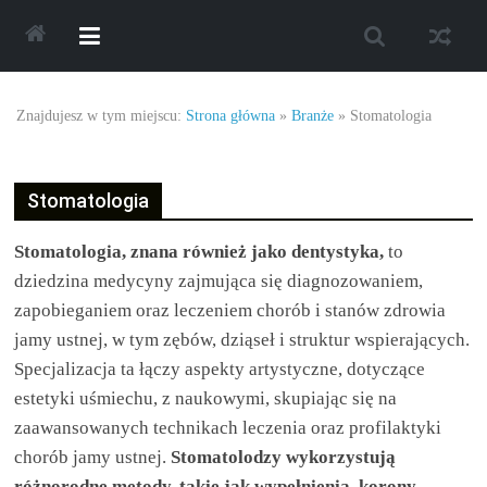
Skip
to
content
Najlepsze
Znajdujesz w tym miejscu:
Strona główna
»
Branże
»
Stomatologia
oferty
Stomatologia
oraz
Stomatologia, znana również jako dentystyka,
to
promocje.
dziedzina medycyny zajmująca się diagnozowaniem,
zapobieganiem oraz leczeniem chorób i stanów zdrowia
Porady
jamy ustnej, w tym zębów, dziąseł i struktur wspierających.
Specjalizacja ta łączy aspekty artystyczne, dotyczące
dotyczące
estetyki uśmiechu, z naukowymi, skupiając się na
zaawansowanych technikach leczenia oraz profilaktyki
zakupów,
chorób jamy ustnej.
Stomatolodzy wykorzystują
różnorodne metody, takie jak wypełnienia, korony,