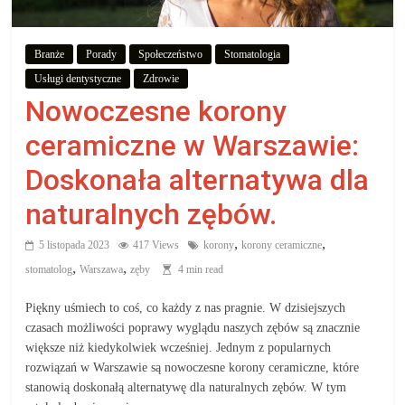
Branże
Porady
Społeczeństwo
Stomatologia
Usługi dentystyczne
Zdrowie
Nowoczesne korony
ceramiczne w Warszawie:
Doskonała alternatywa dla
naturalnych zębów.
,
,
5 listopada 2023
417 Views
korony
korony ceramiczne
,
,
stomatolog
Warszawa
zęby
4 min read
Piękny uśmiech to coś, co każdy z nas pragnie. W dzisiejszych
czasach możliwości poprawy wyglądu naszych zębów są znacznie
większe niż kiedykolwiek wcześniej. Jednym z popularnych
rozwiązań w Warszawie są nowoczesne korony ceramiczne, które
stanowią doskonałą alternatywę dla naturalnych zębów. W tym