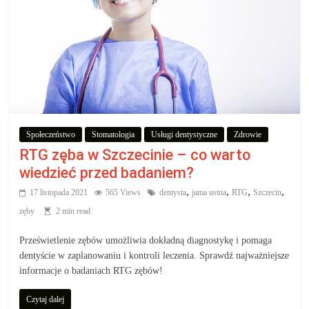
Społeczeństwo
Stomatologia
Usługi dentystyczne
Zdrowie
RTG zęba w Szczecinie – co warto
wiedzieć przed badaniem?
,
,
,
,
17 listopada 2021
565 Views
dentysta
jama ustna
RTG
Szczecin
zęby
2 min read
Prześwietlenie zębów umożliwia dokładną diagnostykę i pomaga
dentyście w zaplanowaniu i kontroli leczenia. Sprawdź najważniejsze
informacje o badaniach RTG zębów!
Czytaj dalej