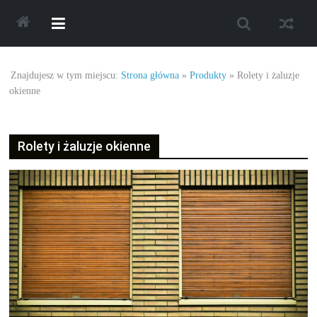
Skip
to
content
Najlepsze
Znajdujesz w tym miejscu:
Strona główna
»
Produkty
»
Rolety i żaluzje
oferty
okienne
oraz
Rolety i żaluzje okienne
promocje.
Porady
dotyczące
zakupów,