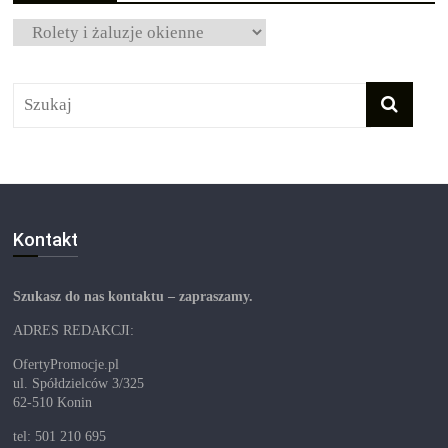
Kategorie
Kontakt
Szukasz do nas kontaktu – zapraszamy.
ADRES REDAKCJI:
OfertyPromocje.pl
ul. Spółdzielców 3/325
62-510 Konin
tel: 501 210 695