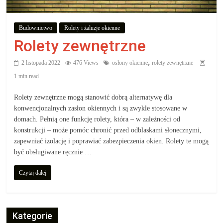
aby
Budownictwo
Rolety i żaluzje okienne
wiedzieć,
Rolety zewnętrzne
co
,
2 listopada 2022
476 Views
osłony okienne
rolety zewnętrzne
1 min read
kupić.
Rolety zewnętrzne mogą stanowić dobrą alternatywę dla
konwencjonalnych zasłon okiennych i są zwykle stosowane w
Poznaj
domach. Pełnią one funkcję rolety, która – w zależności od
co
konstrukcji – może pomóc chronić przed odblaskami słonecznymi,
kupić,
zapewniać izolację i poprawiać zabezpieczenia okien. Rolety te mogą
jak
być obsługiwane ręcznie …
oraz
Czytaj dalej
gdzie
Kategorie