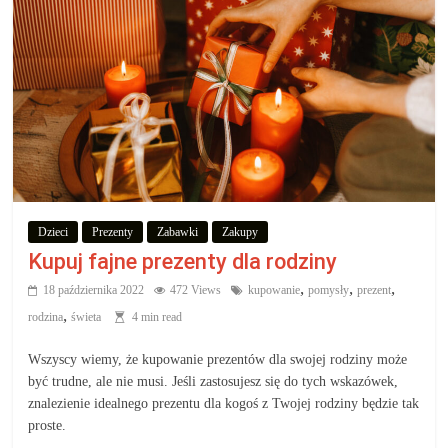
Dzieci
Prezenty
Zabawki
Zakupy
Kupuj fajne prezenty dla rodziny
,
,
,
18 października 2022
472 Views
kupowanie
pomysły
prezent
,
rodzina
świeta
4 min read
Wszyscy wiemy, że kupowanie prezentów dla swojej rodziny może
być trudne, ale nie musi. Jeśli zastosujesz się do tych wskazówek,
znalezienie idealnego prezentu dla kogoś z Twojej rodziny będzie tak
proste.