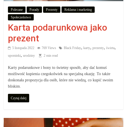
aby
Polecane
Porady
Prezenty
Reklama i marketing
Społeczeństwo
wiedzieć,
Karta podarunkowa jako
co
prezent
,
,
,
,
5 listopada 2022
769 Views
Black Friday
karty
prezenty
świeta
kupić.
,
upominki
urodziny
2 min read
Poznaj
Karty podarunkowe i bony to świetny sposób, aby dać komuś
co
możliwość kupienia czegokolwiek na specjalną okazję. To także
kupić,
doskonała propozycja dla osób, które nie wiedzą, co kupić swoim
jak
bliskim.
oraz
Czytaj dalej
gdzie