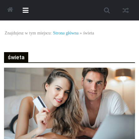
Skip
to
content
Najlepsze
Znajdujesz w tym miejscu:
Strona główna
»
świeta
oferty
świeta
oraz
promocje.
Porady
dotyczące
zakupów,