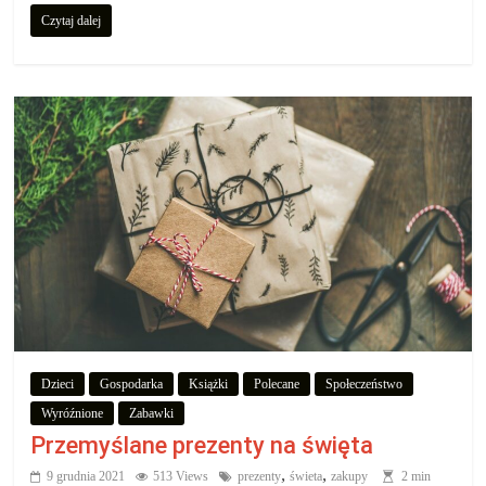
Czytaj dalej
Dzieci
Gospodarka
Książki
Polecane
Społeczeństwo
Wyróźnione
Zabawki
Przemyślane prezenty na święta
,
,
9 grudnia 2021
513 Views
prezenty
świeta
zakupy
2 min