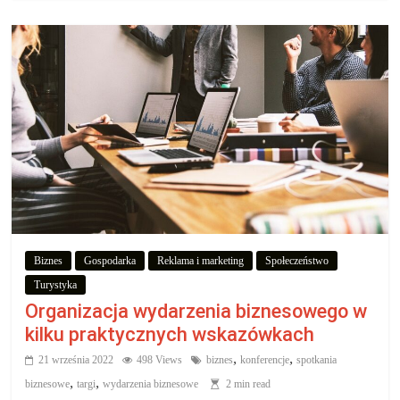
Biznes
Gospodarka
Reklama i marketing
Społeczeństwo
Turystyka
Organizacja wydarzenia biznesowego w
kilku praktycznych wskazówkach
,
,
21 września 2022
498 Views
biznes
konferencje
spotkania
,
,
biznesowe
targi
wydarzenia biznesowe
2 min read