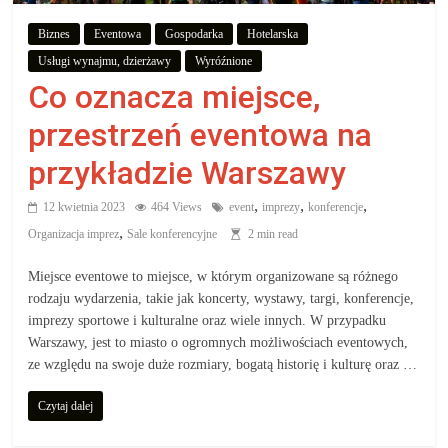
aby
Biznes
Eventowa
Gospodarka
Hotelarska
Usługi wynajmu, dzierżawy
Wyróźnione
wiedzieć,
Co oznacza miejsce,
co
przestrzeń eventowa na
przykładzie Warszawy
kupić.
,
,
,
12 kwietnia 2023
464 Views
event
imprezy
konferencje
Poznaj
,
Organizacja imprez
Sale konferencyjne
2 min read
co
Miejsce eventowe to miejsce, w którym organizowane są różnego
kupić,
rodzaju wydarzenia, takie jak koncerty, wystawy, targi, konferencje,
jak
imprezy sportowe i kulturalne oraz wiele innych. W przypadku
oraz
Warszawy, jest to miasto o ogromnych możliwościach eventowych,
gdzie
ze względu na swoje duże rozmiary, bogatą historię i kulturę oraz …
Czytaj dalej