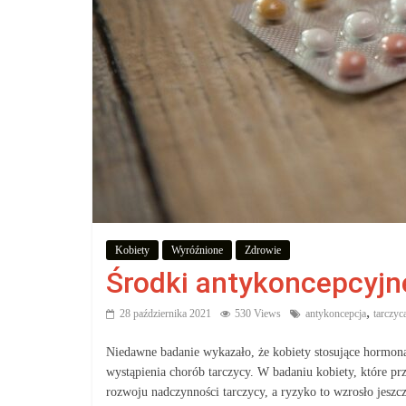
zakupów,
aby
wiedzieć,
co
kupić.
Poznaj
Kobiety
Wyróźnione
Zdrowie
co
Środki antykoncepcyjne
kupić,
jak
,
28 października 2021
530 Views
antykoncepcja
tarczyc
oraz
gdzie
Niedawne badanie wykazało, że kobiety stosujące hormon
wystąpienia chorób tarczycy. W badaniu kobiety, które p
rozwoju nadczynności tarczycy, a ryzyko to wzrosło jeszcz