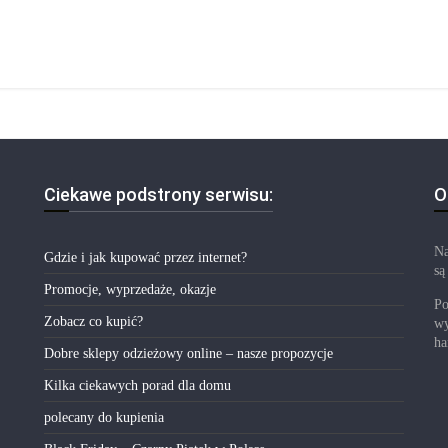
Ciekawe podstrony serwisu:
O
Na
Gdzie i jak kupować przez internet?
są
Promocje, wyprzedaże, okazje
Po
Zobacz co kupić?
wy
ha
Dobre sklepy odzieżowy online – nasze propozycje
Kilka ciekawych porad dla domu
polecany do kupienia