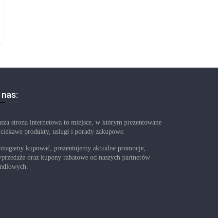
 nas:
sza strona internetowa to miejsce, w którym prezentowane
 ciekawe produkty, usługi i porady zakupowe.
magamy kupować, prezentujemy aktualne promocje,
przedaże oraz kupony rabatowe od naszych partnerów
ndlowych.