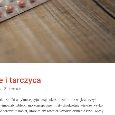
 i tarczyca
a
1 min read
alne środki antykoncepcyjne mają około dwukrotnie większe ryzyko
rzyjmowały tabletki antykoncepcyjne, miały dwukrotnie większe ryzyko
e bardziej u kobiet, które miały również wysokie ciśnienie krwi. Kiedy