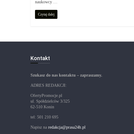
naukowcy …
Czytaj dalej
Kontakt
Szukasz do nas kontaktu – zapraszamy.
ADRES REDAKCJI:
OfertyPromocje.pl
ul. Spółdzielców 3/325
62-510 Konin
tel: 501 210 695
Napisz na
redakcja@prasa24h.pl