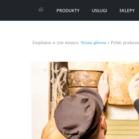
Skip
PRODUKTY
USŁUGI
SKLEPY
to
content
Najlepsze
Znajdujesz w tym miejscu:
Strona główna
»
Polski producen
oferty
oraz
promocje.
Porady
dotyczące