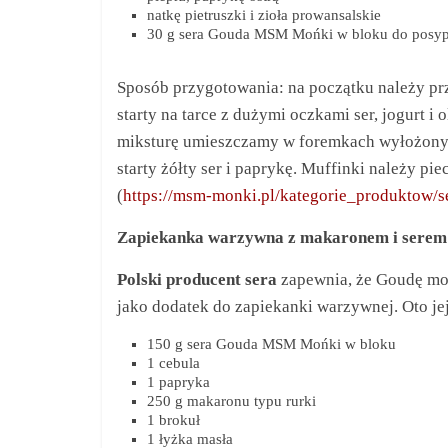
natkę pietruszki i zioła prowansalskie
30 g sera Gouda MSM Mońki w bloku do posyp
Sposób przygotowania: na początku należy prz
starty na tarce z dużymi oczkami ser, jogurt i
miksturę umieszczamy w foremkach wyłożonyc
starty żółty ser i paprykę. Muffinki należy pi
(
https://msm-monki.pl/kategorie_produktow/s
Zapiekanka warzywna z makaronem i serem
Polski producent sera
zapewnia, że Goudę moż
jako dodatek do zapiekanki warzywnej. Oto jej
150 g sera Gouda MSM Mońki w bloku
1 cebula
1 papryka
250 g makaronu typu rurki
1 brokuł
1 łyżka masła