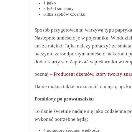
1 jajko
3 łyżki śmietany
Kilka ząbków czosnku.
Sposób przygotowania: warzywa typu papryka, 
Następnie umieścić je w pojemniku. W oddzie
ani za miękki. Jajka należy połączyć ze śmiet
naczyniu żaroodpornym umieścić makaron i pr
dodać starty ser. Zapiekać w piekarniku w temp
poznaj –
Producent dżemów, który tworzy znac
Danie można także urozmaicić o mięso, np. kur
Pomidory po prowansalsku
To danie świetnie nadaje się jako codzienna 
wykonać potrzebne będą:
4 pomidory średniej wielkości