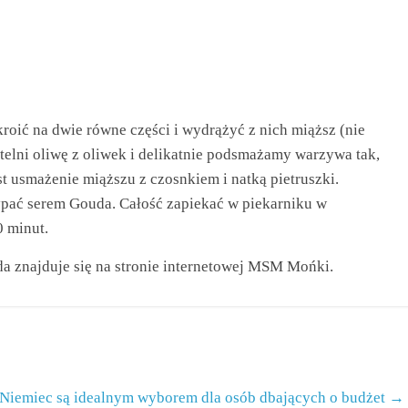
oić na dwie równe części i wydrążyć z nich miąższ (nie
elni oliwę z oliwek i delikatnie podsmażamy warzywa tak,
st usmażenie miąższu z czosnkiem i natką pietruszki.
pać serem Gouda. Całość zapiekać w piekarniku w
0 minut.
a znajduje się na stronie internetowej MSM Mońki.
 Niemiec są idealnym wyborem dla osób dbających o budżet
→