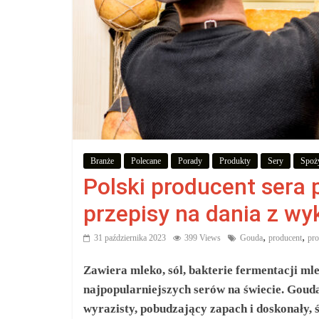
zakupów,
aby
wiedzieć,
co
kupić.
Branże
Polecane
Porady
Produkty
Sery
Spoż
Polski producent sera
Poznaj
co
przepisy na dania z w
kupić,
,
,
jak
31 października 2023
399 Views
Gouda
producent
pro
oraz
Zawiera mleko, sól, bakterie fermentacji ml
gdzie
najpopularniejszych serów na świecie. Goud
wyrazisty, pobudzający zapach i doskonały,