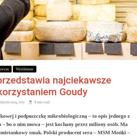
ywcza
Wyróźnione
 przedstawia najciekawsze
ykorzystaniem Goudy
,
ducent sera
sery
4 min read
ekowej i podpuszczkę mikrobiologiczną – to opis jednego z
a – bo o nim mowa – jest kochany przez miliony osób. Ma
 śmietankowy smak. Polski producent sera – MSM Mońki –