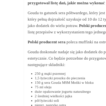
przygotował listę dań, jakie można wykonać
Gouda to gatunek sera półtwardego, który jest
który pełną dojrzałość uzyskuje od 10 do 12 
jako dodatek do wielu potraw.
Polski produce
listę przepisów z wykorzystaniem tego jednego
Polski producent sera
poleca muffinki na ostr
Gouda doskonale nadaje się jako dodatek do p
estetycznie. Co będzie potrzebne do przygoto
następujące składniki:
250 g mąki pszennej
1,5 łyżeczki proszku do pieczenia
150 g sera Gouda MSM Mońki w bloku
75 ml oleju
duże opakowanie jogurtu naturalnego
2 średniej wielkości jajka
pół łyżeczki soli
pieprz, paprykę ostrą