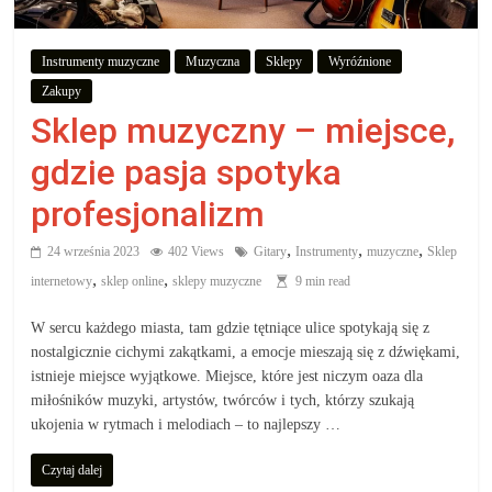
aby
Instrumenty muzyczne
Muzyczna
Sklepy
Wyróźnione
wiedzieć,
Zakupy
Sklep muzyczny – miejsce,
co
gdzie pasja spotyka
kupić.
profesjonalizm
,
,
,
24 września 2023
402 Views
Gitary
Instrumenty
muzyczne
Sklep
Poznaj
,
,
co
internetowy
sklep online
sklepy muzyczne
9 min read
kupić,
W sercu każdego miasta, tam gdzie tętniące ulice spotykają się z
jak
nostalgicznie cichymi zakątkami, a emocje mieszają się z dźwiękami,
oraz
istnieje miejsce wyjątkowe. Miejsce, które jest niczym oaza dla
gdzie
miłośników muzyki, artystów, twórców i tych, którzy szukają
ukojenia w rytmach i melodiach – to najlepszy …
Czytaj dalej