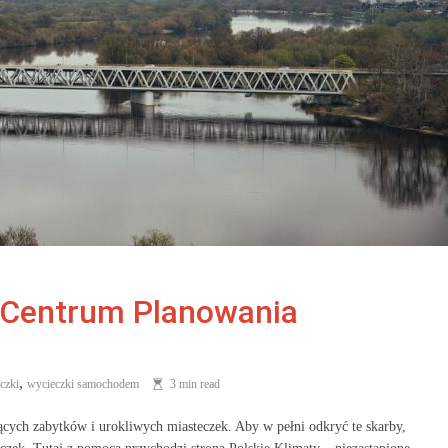
e Centrum Planowania
,
czki
wycieczki samochodem
3 min read
ących zabytków i urokliwych miasteczek. Aby w pełni odkryć te skarby,