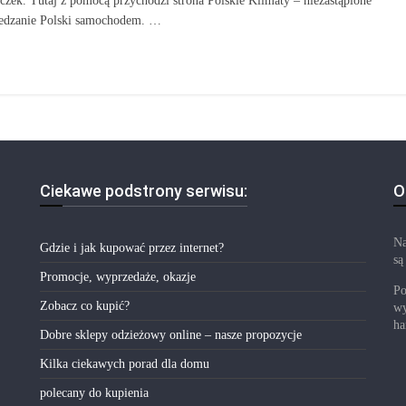
czek. Tutaj z pomocą przychodzi strona Polskie Klimaty – niezastąpione
zwiedzanie Polski samochodem. …
Ciekawe podstrony serwisu:
O
Na
Gdzie i jak kupować przez internet?
są
Promocje, wyprzedaże, okazje
Po
Zobacz co kupić?
wy
ha
Dobre sklepy odzieżowy online – nasze propozycje
Kilka ciekawych porad dla domu
polecany do kupienia