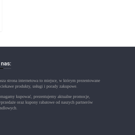
 nas:
sza strona internetowa to miejsce, w którym prezentowane
 ciekawe produkty, usługi i porady zakupowe.
magamy kupować, prezentujemy aktualne promocje,
przedaże oraz kupony rabatowe od naszych partnerów
ndlowych.