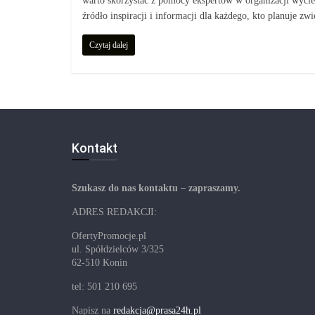
warto skorzystać z pomocy ekspertów w organizacji wycie
źródło inspiracji i informacji dla każdego, kto planuje 
Czytaj dalej
Kontakt
Szukasz do nas kontaktu – zapraszamy.
ADRES REDAKCJI:
OfertyPromocje.pl
ul. Spółdzielców 3/325
62-510 Konin
tel: 501 210 695
Napisz na
redakcja@prasa24h.pl