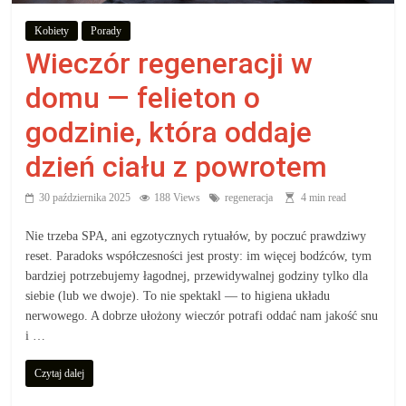
aby
Kobiety
Porady
Wieczór regeneracji w
wiedzieć,
domu — felieton o
co
godzinie, która oddaje
dzień ciału z powrotem
kupić.
30 października 2025
188 Views
regeneracja
4 min read
Poznaj
co
Nie trzeba SPA, ani egzotycznych rytuałów, by poczuć prawdziwy
kupić,
reset. Paradoks współczesności jest prosty: im więcej bodźców, tym
jak
bardziej potrzebujemy łagodnej, przewidywalnej godziny tylko dla
oraz
siebie (lub we dwoje). To nie spektakl — to higiena układu
nerwowego. A dobrze ułożony wieczór potrafi oddać nam jakość snu
gdzie
i …
Czytaj dalej