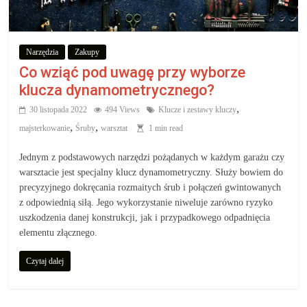
Narzędzia
Zakupy
Co wziąć pod uwagę przy wyborze
klucza dynamometrycznego?
,
30 listopada 2022
494 Views
Klucze i zestawy kluczy
,
,
majsterkowanie
Śruby
warsztat
1 min read
Jednym z podstawowych narzędzi pożądanych w każdym garażu czy
warsztacie jest specjalny klucz dynamometryczny. Służy bowiem do
precyzyjnego dokręcania rozmaitych śrub i połączeń gwintowanych
z odpowiednią siłą. Jego wykorzystanie niweluje zarówno ryzyko
uszkodzenia danej konstrukcji, jak i przypadkowego odpadnięcia
elementu złącznego.
Czytaj dalej