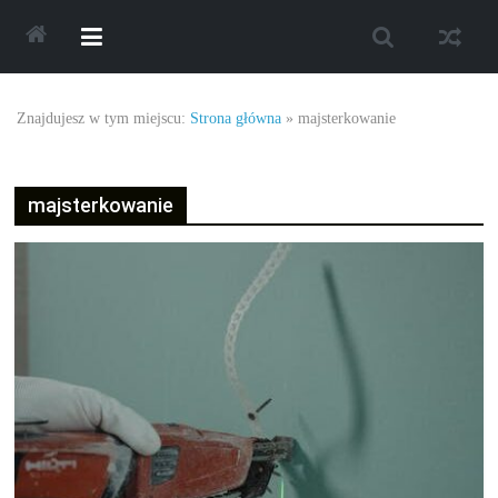
Skip
to
content
Najlepsze
Znajdujesz w tym miejscu:
Strona główna
»
majsterkowanie
oferty
majsterkowanie
oraz
promocje.
Porady
dotyczące
zakupów,