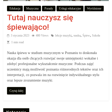
aby
Edukacja
Muzyczna
Porady
Usługi edukacyjne
Wyróźnione
Tutaj nauczysz się
wiedzieć,
śpiewająco!
co
,
,
,
3 stycznia 2023
480 Views
lekcje muzyki
nauka
Śpiew
Szkoła
1 min read
kupić.
Nauka śpiewu w studium muzycznym w Poznaniu to doskonała
Poznaj
okazja dla osób chcących rozwijać swoje umiejętności wokalne i
co
zdobyć profesjonalne wykształcenie muzyczne. Podczas zajęć
uczestnicy mają możliwość poznania różnorodnych tekstów oraz ich
kupić,
interpretacji, co pozwala im na rozwinięcie indywidualnego stylu
jak
oraz lepsze zrozumienie muzyki.
oraz
gdzie
Czytaj dalej