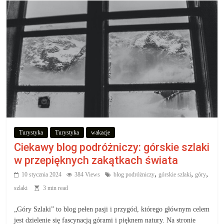
Turystyka
Turystyka
wakacje
Ciekawy blog podróżniczy: górskie szlaki
w przepięknych zakątkach świata
,
,
,
10 stycznia 2024
384 Views
blog podróżniczy
górskie szlaki
góry
szlaki
3 min read
„Góry Szlaki” to blog pełen pasji i przygód, którego głównym celem
jest dzielenie się fascynacją górami i pięknem natury. Na stronie