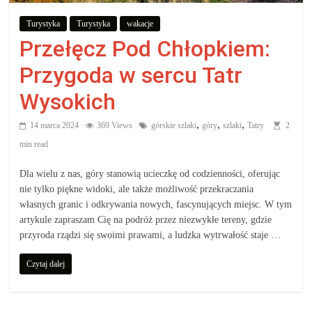
aby
Turystyka
Turystyka
wakacje
Przełęcz Pod Chłopkiem:
wiedzieć,
Przygoda w sercu Tatr
co
Wysokich
kupić.
,
,
,
14 marca 2024
369 Views
górskie szlaki
góry
szlaki
Tatry
2
min read
Poznaj
Dla wielu z nas, góry stanowią ucieczkę od codzienności, oferując
co
nie tylko piękne widoki, ale także możliwość przekraczania
kupić,
własnych granic i odkrywania nowych, fascynujących miejsc. W tym
jak
artykule zapraszam Cię na podróż przez niezwykłe tereny, gdzie
oraz
przyroda rządzi się swoimi prawami, a ludzka wytrwałość staje …
gdzie
Czytaj dalej