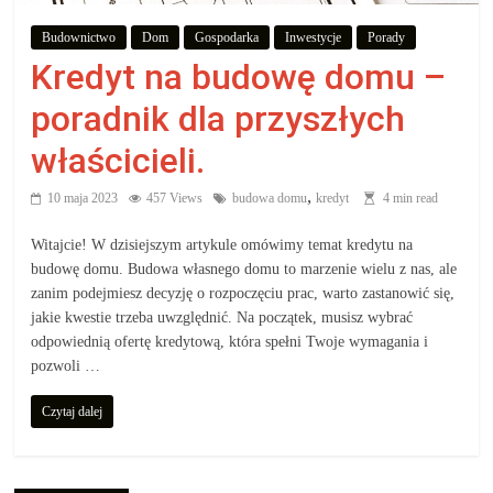
aby
Budownictwo
Dom
Gospodarka
Inwestycje
Porady
Kredyt na budowę domu –
wiedzieć,
poradnik dla przyszłych
co
właścicieli.
kupić.
,
10 maja 2023
457 Views
budowa domu
kredyt
4 min read
Witajcie! W dzisiejszym artykule omówimy temat kredytu na
Poznaj
budowę domu. Budowa własnego domu to marzenie wielu z nas, ale
co
zanim podejmiesz decyzję o rozpoczęciu prac, warto zastanowić się,
kupić,
jakie kwestie trzeba uwzględnić. Na początek, musisz wybrać
jak
odpowiednią ofertę kredytową, która spełni Twoje wymagania i
oraz
pozwoli …
gdzie
Czytaj dalej