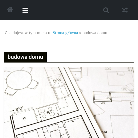
Skip
to
content
Najlepsze
Znajdujesz w tym miejscu:
Strona główna
»
budowa domu
oferty
budowa domu
oraz
promocje.
Porady
dotyczące
zakupów,