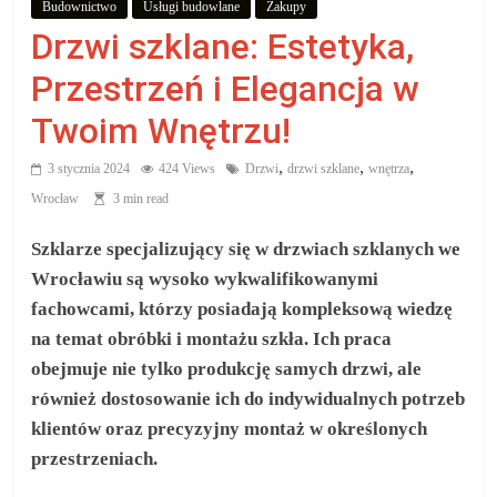
Budownictwo
Usługi budowlane
Zakupy
aby
Drzwi szklane: Estetyka,
wiedzieć,
Przestrzeń i Elegancja w
Twoim Wnętrzu!
co
,
,
,
3 stycznia 2024
424 Views
Drzwi
drzwi szklane
wnętrza
kupić.
Wrocław
3 min read
Szklarze specjalizujący się w drzwiach szklanych we
Poznaj
Wrocławiu są wysoko wykwalifikowanymi
co
fachowcami, którzy posiadają kompleksową wiedzę
kupić,
jak
na temat obróbki i montażu szkła. Ich praca
oraz
obejmuje nie tylko produkcję samych drzwi, ale
gdzie
również dostosowanie ich do indywidualnych potrzeb
klientów oraz precyzyjny montaż w określonych
przestrzeniach.