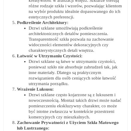
kreatywność w aranżacji wnętrz. Szklarze oferują
różne rodzaje szkła i wzorów, pozwalając klientom
na wybór produktu idealnie dopasowanego do ich
estetycznych preferencji.
Podkreślenie Architektury:
Drzwi szklane umożliwiają podkreślenie
architektonicznych detalów pomieszczenia.
Transparentność szkła pozwala na zachowanie
widoczności elementów dekoracyjnych czy
charakterystycznych detali wnętrza.
Łatwość w Utrzymaniu Czystości:
Drzwi szklane są łatwe w utrzymaniu czystości,
ponieważ szkło nie absorbuje zabrudzeń tak, jak
inne materiały. Dlatego są praktycznym
rozwiązaniem dla osób ceniących sobie łatwość
utrzymania porządku.
Wrażenie Luksusu:
Drzwi szklane często kojarzone są z luksusem i
nowoczesnością. Montaż takich drzwi może nadać
pomieszczeniu ekskluzywny charakter, co może
być istotne zwłaszcza w kontekście przestrzeni
komercyjnych czy mieszkalnych.
Zachowanie Prywatności z Użyciem Szkła Matowego
lub Lustrzanego: